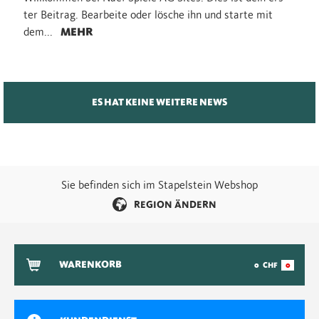
ter Bei­trag. Be­ar­bei­te oder lö­sche ihn und star­te mit
dem...
MEHR
ES HAT KEINE WEITERE NEWS
Sie befinden sich im Stapelstein Webshop
REGION ÄNDERN
WARENKORB
0
CHF
0