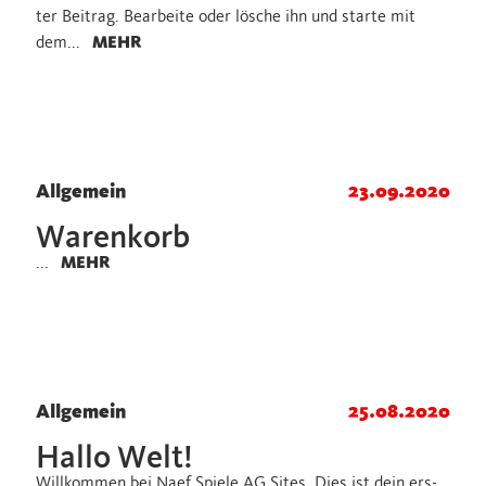
ter Bei­trag. Be­ar­bei­te oder lö­sche ihn und star­te mit
dem...
MEHR
Allgemein
23.09.2020
Wa­ren­korb
...
MEHR
Allgemein
25.08.2020
Hallo Welt!
Will­kom­men bei Naef Spie­le AG Sites. Dies ist dein ers­