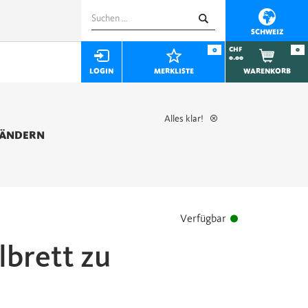
Suchen
nach:
SCHWEIZ
0
CHF
0
0.00
LOGIN
MERKLISTE
WARENKORB
Alles klar!
 ÄNDERN
Verfügbar
lbrett zu