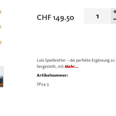
NEU
CHF
149.50
-
Lulo
Spielbrett
zu
Stapelstein
Set
Menge
Lulo Spielbretter – die perfekte Ergänzung zu
hergestellt, mit
Mehr...
Artikelnummer:
SP24-3