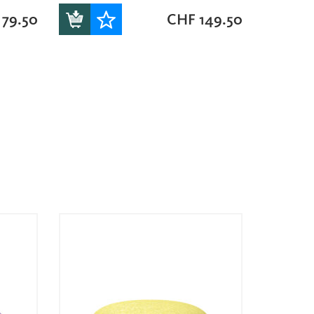
79.50
CHF
149.50