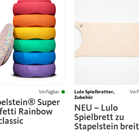
Verfügbar
Lulo Spielbretter,
Verf
Zubehör
pelstein® Super
NEU – Lulo
fetti Rainbow
Spielbrett zu
classic
Stapelstein breit