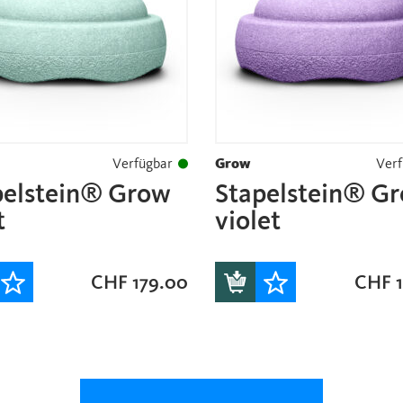
Verfügbar
Grow
Verf
pelstein® Grow
Stapelstein® G
t
violet
CHF
179.00
CHF
1