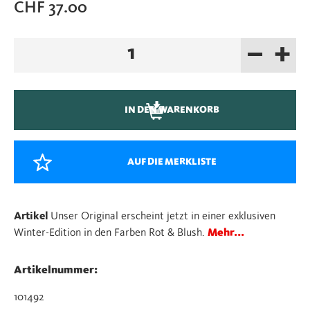
CHF
37.00
–
+
NEU:
Stapelstein
Original
red
IN DEN WARENKORB
&
blush
Menge
AUF DIE MERKLISTE
Artikel
Unser Original erscheint jetzt in einer exklusiven
Winter-Edition in den Farben Rot & Blush.
Mehr...
Artikelnummer:
101492