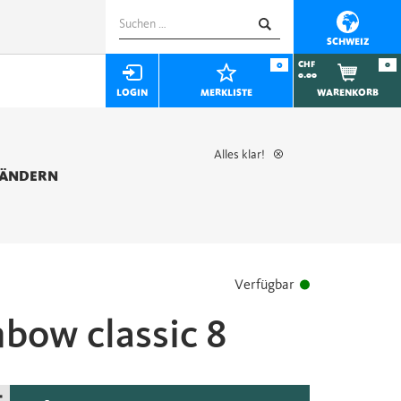
Suchen
nach:
SCHWEIZ
0
CHF
0
0.00
LOGIN
MERKLISTE
WARENKORB
Alles klar!
 ÄNDERN
Verfügbar
nbow classic 8
+