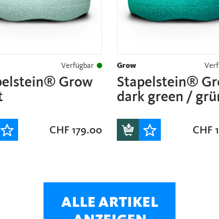
Verfügbar
Grow
Verf
pelstein® Grow
Stapelstein® G
t
dark green / grü
CHF
179.00
CHF
1
ALLE ARTIKEL