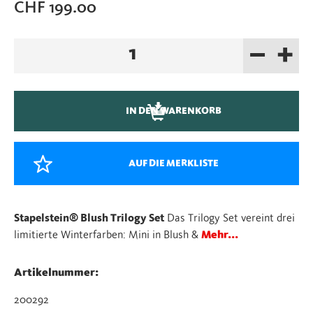
CHF
199.00
–
+
Stapelstein®
Blush
Trilogy
Set
IN DEN WARENKORB
Menge
AUF DIE MERKLISTE
Stapelstein® Blush Trilogy Set
Das Trilogy Set vereint drei
limitierte Winterfarben: Mini in Blush &
Mehr...
Artikelnummer:
200292