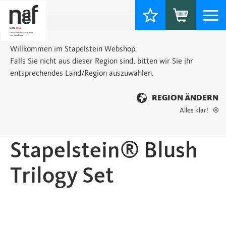
Togg
navi
Willkommen im Stapelstein Webshop.
Falls Sie nicht aus dieser Region sind, bitten wir Sie ihr
entsprechendes Land/Region auszuwählen.
REGION ÄNDERN
Alles klar!
Startseite
>
Grow
> Stapelstein® Blush Trilogy Set
Stapelstein® Blush
Trilogy Set