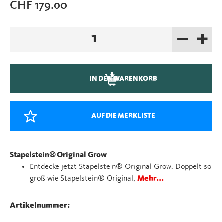
CHF
179.00
–
+
Stapelstein®
Grow
dark
green
IN DEN WARENKORB
/
grün
Menge
AUF DIE MERKLISTE
Stapelstein® Original Grow
Entdecke jetzt Stapelstein® Original Grow. Doppelt so
groß wie Stapelstein® Original,
Mehr...
Artikelnummer: