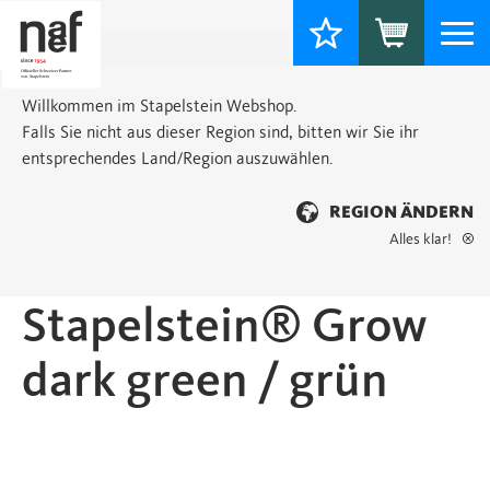
Togg
navi
Willkommen im Stapelstein Webshop.
Falls Sie nicht aus dieser Region sind, bitten wir Sie ihr
entsprechendes Land/Region auszuwählen.
REGION ÄNDERN
Alles klar!
Startseite
>
Grow
> Stapelstein® Grow dark green / grün
Stapelstein® Grow
dark green / grün