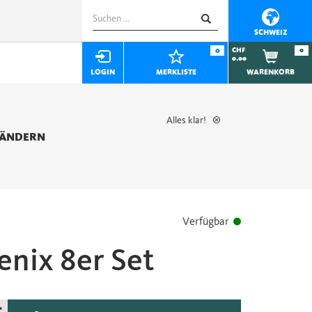
Suchen
nach:
SCHWEIZ
0
CHF
0
0.00
LOGIN
MERKLISTE
WARENKORB
Alles klar!
 ÄNDERN
Verfügbar
enix 8er Set
+