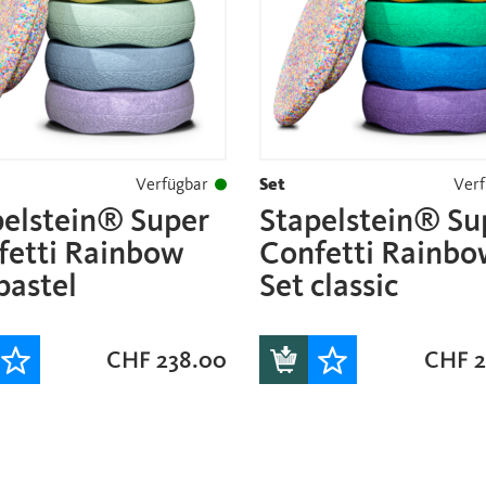
Verfügbar
Set
Verf
pelstein® Super
Stapelstein® Su
fetti Rainbow
Confetti Rainb
pastel
Set classic
CHF
238.00
CHF
2